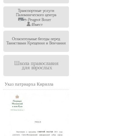
Указ патриарха Кирилла