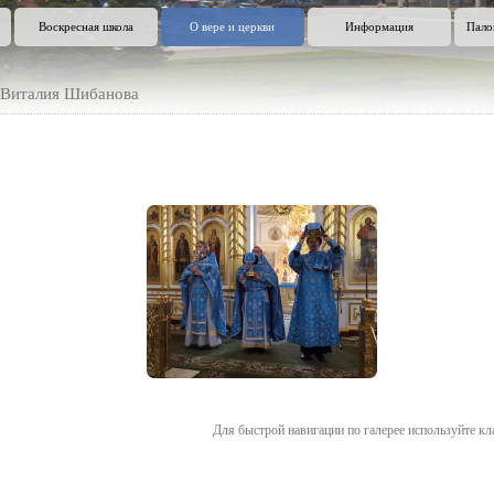
Воскресная школа
О вере и церкви
Информация
Пало
 Виталия Шибанова
Для быстрой навигации по галерее используйте кл