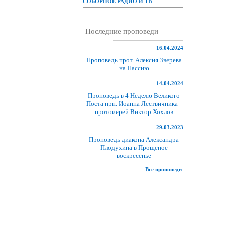
СОБОРНОЕ РАДИО И ТВ
Последние проповеди
16.04.2024
Проповедь прот. Алексия Зверева
на Пассию
14.04.2024
Проповедь в 4 Неделю Великого
Поста прп. Иоанна Лествичника -
протоиерей Виктор Хохлов
29.03.2023
Проповедь диакона Александра
Плодухина в Прощеное
воскресенье
Все проповеди