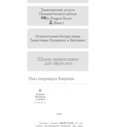
Указ патриарха Кирилла