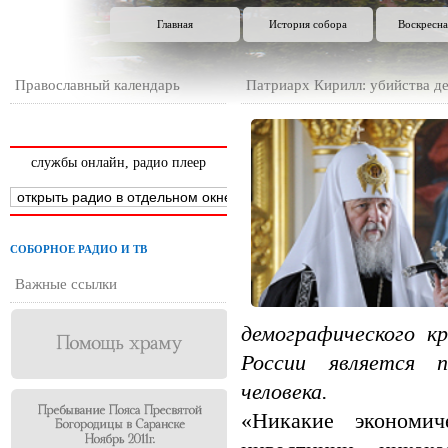
Главная
История собора
Воскресна
Православный календарь
Патриарх Кирилл: убийства д
службы онлайн, радио плеер
СОБОРНОЕ РАДИО И ТВ
Важные ссылки
демографического к
России является п
человека.
«Никакие экономич